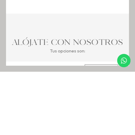
ALÓJATE CON NOSOTROS
Tus opciones son:
APARTAMENTO I
RESERVAR
Habitación Aljibe:
2 camas individuales
Habitación Albuhera:
1 cama doble
APARTAMENTO II
RESERVAR
Habitación Borbollón:
2 camas individuales
Habitación Tejadillas:
1 cama doble, 1 sofá
cama
APARTAMENTO III
RESERVAR
Habitación Atalaya:
2 camas individuales, 1
cama doble